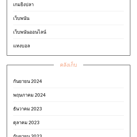
เกมยิงปลา
เว็บพนัน
เว็บพนันออนไลน์
แทงบอล
คลังเก็บ
กันยายน 2024
พฤษภาคม 2024
ธันวาคม 2023
ตุลาคม 2023
กันยายน 2023