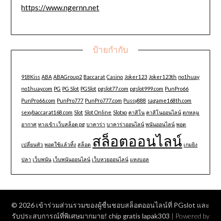
https://www.ngernn.net
ป้ายกำกับ
918Kiss
ABA
ABAGroup2
Baccarat
Casino
Joker123
Joker123th
no1huay
no1huay.com
PG
PG Slot
PGSlot
pgslot77.com
pgslot999.com
PunPro66
PunPro66.com
PunPro777
PunPro777.com
Pussy888
sagame168th.com
sexybaccarat168.com
Slot
Slot Online
Slotxo
คาสิโน
คาสิโนออนไลน์
ตกหลุม
อากาศ
ทางเข้า เว็บสล็อต pg
บาคาร่า
บาคาร่าออนไลน์
พนันออนไลน์
พอต
สล็อตออนไลน์
เปลี่ยนหัว
พอตใช้แล้วทิ้ง
สล็อต
เกมยิง
ปลา
เว็บพนัน
เว็บพนันออนไลน์
เว็บหวยออนไลน์
แทงบอล
© 2026 เข้าร่วมส่วนรวมของผู้ชื่นชอบสล็อตออนไลน์ที่ PGslot และ
รับประสบการณ์ที่พิเศษมากมาย! chip gratis lapak303
| Powered by