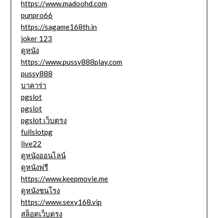
https://www.madoohd.com
punpro66
https://sagame168th.in
joker 123
ดูหนัง
https://www.pussy888play.com
pussy888
บาคาร่า
pgslot
pgslot
pgslot เว็บตรง
fullslotpg
live22
ดูหนังออนไลน์
ดูหนังฟรี
https://www.keepmovie.me
ดูหนังชนโรง
https://www.sexy168.vip
สล็อตเว็บตรง