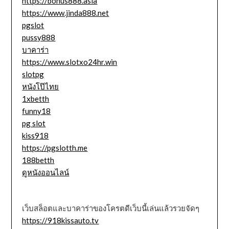
https://bonus888.asia
https://www.jinda888.net
pgslot
pussy888
บาคาร่า
https://www.slotxo24hr.win
slotpg
หนังโป๊ไทย
1xbetth
funny18
pg slot
kiss918
https://pgslotth.me
188betth
ดูหนังออนไลน์
เว็บสล็อตและบาคาร่าของโครตดีเว็บนี้เล่นแล้วรวยจัดๆ
https://918kissauto.tv