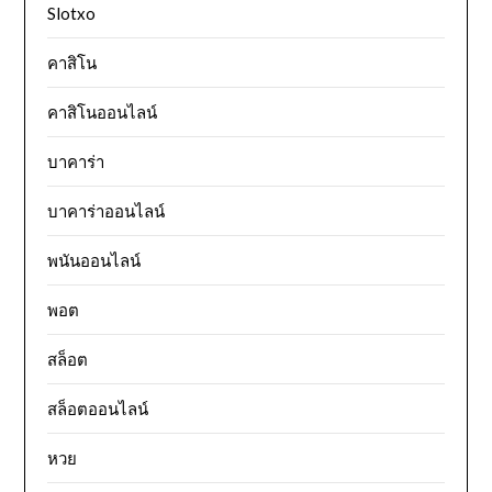
Slotxo
คาสิโน
คาสิโนออนไลน์
บาคาร่า
บาคาร่าออนไลน์
พนันออนไลน์
พอต
สล็อต
สล็อตออนไลน์
หวย