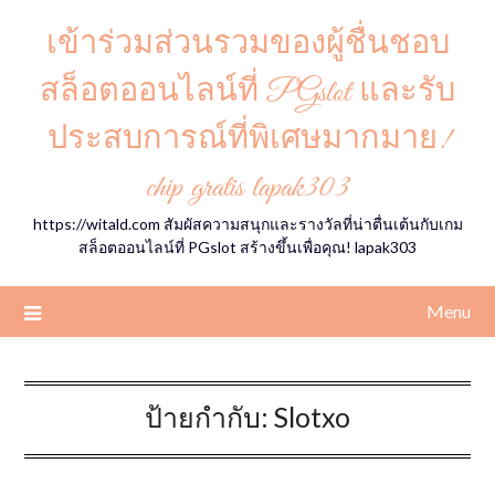
Skip
เข้าร่วมส่วนรวมของผู้ชื่นชอบ
to
content
สล็อตออนไลน์ที่ PGslot และรับ
ประสบการณ์ที่พิเศษมากมาย!
chip gratis lapak303
https://witald.com สัมผัสความสนุกและรางวัลที่น่าตื่นเต้นกับเกม
สล็อตออนไลน์ที่ PGslot สร้างขึ้นเพื่อคุณ! lapak303
Menu
ป้ายกำกับ:
Slotxo