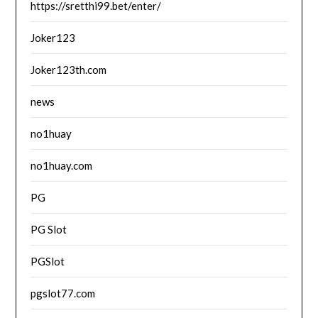
https://sretthi99.bet/enter/
Joker123
Joker123th.com
news
no1huay
no1huay.com
PG
PG Slot
PGSlot
pgslot77.com