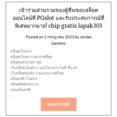
เข้าร่วมส่วนรวมของผู้ชื่นชอบสล็อต
ออนไลน์ที่ PGslot และรับประสบการณ์ที่
พิเศษมากมาย! chip gratis lapak303
Posted on
1 กรกฎาคม 2023
by
Jordan
Sanchez
สล็อตเว็บตรง
สล็อตเว็บตรง แตกง่ายที่สุด
สล็อตแตกง่ายล่าสุด
เว็บสล็อต อันดับ 1 ของโลก ฝาก ไม่มี ขั้น ต่ํา
เว็บสล็อตอันดับ 1 ของประเทศไทย
สล็อต 88 เว็บตรง
สล็อต888แตกง่าย
เล่นสล็อต 88
…
READ MORE