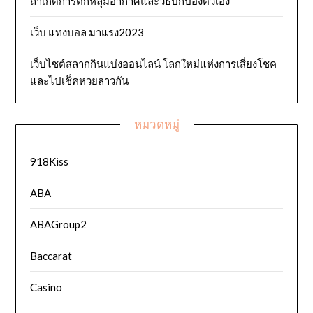
ถ้าเกิดการตกหลุมอากาศและวิธีปกป้องตัวเอง
เว็บ แทงบอล มาแรง2023
เว็บไซต์สลากกินแบ่งออนไลน์ โลกใหม่แห่งการเสี่ยงโชค
และไปเช็คหวยลาวกัน
หมวดหมู่
918Kiss
ABA
ABAGroup2
Baccarat
Casino