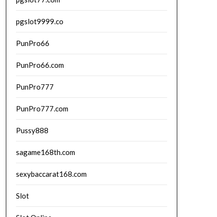
pgslot9999.co
PunPro66
PunPro66.com
PunPro777
PunPro777.com
Pussy888
sagame168th.com
sexybaccarat168.com
Slot