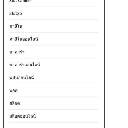
Slot Online
Slotxo
คาสิโน
คาสิโนออนไลน์
บาคาร่า
บาคาร่าออนไลน์
พนันออนไลน์
พอต
สล็อต
สล็อตออนไลน์