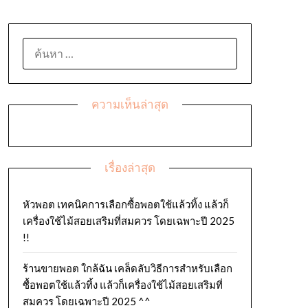
ค้นหา
สำหรับ:
ความเห็นล่าสุด
เรื่องล่าสุด
หัวพอต เทคนิคการเลือกซื้อพอตใช้แล้วทิ้ง แล้วก็
เครื่องใช้ไม้สอยเสริมที่สมควร โดยเฉพาะปี 2025
!!
ร้านขายพอต ใกล้ฉัน เคล็ดลับวิธีการสำหรับเลือก
ซื้อพอตใช้แล้วทิ้ง แล้วก็เครื่องใช้ไม้สอยเสริมที่
สมควร โดยเฉพาะปี 2025 ^^