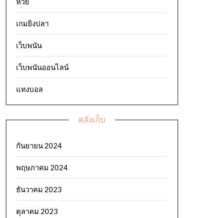
หวย
เกมยิงปลา
เว็บพนัน
เว็บพนันออนไลน์
แทงบอล
คลังเก็บ
กันยายน 2024
พฤษภาคม 2024
ธันวาคม 2023
ตุลาคม 2023