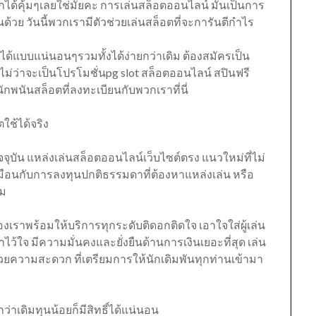
ได้คุ้มๆเลยใช่มั้ยคะ การเล่นสล็อตออนไลน์ มันเป็นการ
นด้วย วันนี้พวกเรามีตัวช่วยเล่นสล็อตที่จะการันตีกำไร
้แบบแน่นอนๆรวมทั้งได้ง่ายกว่าเดิม ต้องสมัครเป็น
ไม่ว่าจะเป็นโปรโมชั่นpg slot สล็อตออนไลน์ สปินฟรี
กพนันสล็อตที่ลงทะเบียนกับพวกเราที่นี่
ใช้ได้จริง
ุบัน แหล่งเล่นสล็อตออนไลน์เว็บไซต์ตรง แนวใหม่ที่ไม่
มือนกับการลงทุนปกติธรรมดาที่ต้องหาแหล่งเล่น หรือ
ยม
องเราพร้อมให้บริการทุกระดับติดอกติดใจ เอาใจใส่ผู้เล่น
าไว้ใจ มีความมั่นคงและยั่งยืนด้านการเงินเยอะที่สุด เล่น
นวยความสะดวก ที่เตรียมการให้นักเดิมพันทุกท่านเข้ามา
ว่าเดิมทุนน้อยก็มีสิทธิ์ได้แน่นอน