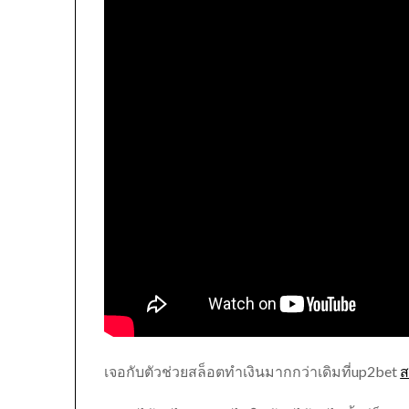
เจอกับตัวช่วยสล็อตทำเงินมากกว่าเดิมที่up2bet
ส