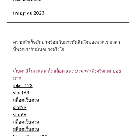
กรกฎาคม 2023
ความสำเร็จมักมาพร้อมกับการตัดสินใจของพวกเราเวลา
ที่พวกเรารับมันอย่างจริงใจ
เว็บคาสิโนน่าเล่น ทั้ง
สล็อต
และ
บาคาร่า
ตึงจริงแตกบ่อย
มาก
joker 123
slot168
สล็อตเว็บตรง
slot99
slot66
สล็อตเว็บตรง
สล็อตเว็บตรง