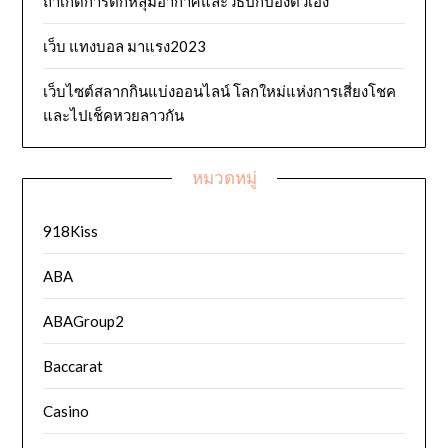
ถ้าเกิดการตกหลุมอากาศและวิธีปกป้องตัวเอง
เว็บ แทงบอล มาแรง2023
เว็บไซต์สลากกินแบ่งออนไลน์ โลกใหม่แห่งการเสี่ยงโชค
และไปเช็คหวยลาวกัน
หมวดหมู่
918Kiss
ABA
ABAGroup2
Baccarat
Casino