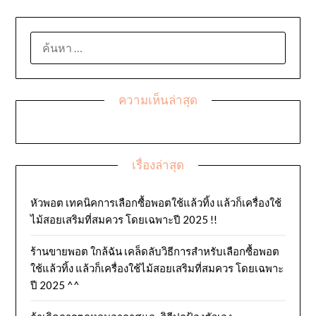
ค้นหา
สำหรับ:
ความเห็นล่าสุด
เรื่องล่าสุด
หัวพอต เทคนิคการเลือกซื้อพอตใช้แล้วทิ้ง แล้วก็เครื่องใช้
ไม้สอยเสริมที่สมควร โดยเฉพาะปี 2025 !!
ร้านขายพอต ใกล้ฉัน เคล็ดลับวิธีการสำหรับเลือกซื้อพอต
ใช้แล้วทิ้ง แล้วก็เครื่องใช้ไม้สอยเสริมที่สมควร โดยเฉพาะ
ปี 2025 ^^