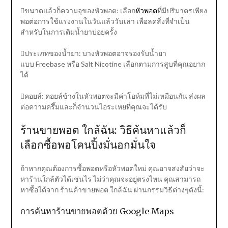
ขนาดแล้วก็ความจุของหัวพอต: เลือก
หัวพอต
ที่มีปริมาตรเพียง
พอต่อการใช้แรงงานในวันแล้ววันเล่า เพื่อลดสิ่งที่จำเป็น
สำหรับในการเติมน้ำยาบ่อยครั้ง
ประเภทของน้ำยา: บางหัวพอตอาจรองรับน้ำยา
แบบ Freebase หรือ Salt Nicotine เลือกตามการสูบที่คุณอยาก
ได้
คอยล์: คอยล์ข้างในหัวพอตจะมีค่าโอห์มที่ไม่เหมือนกัน ส่งผล
ต่อความครึ้มและก็จำนวนไอระเหยที่คุณจะได้รับ
ร้านขายพอต ใกล้ฉัน: วิธีค้นหาแล้วก็
เลือกซื้อพอโคนปิ้งมั่นอกมั่นใจ
ถ้าหากคุณต้องการซื้อพอตหรือหัวพอตใหม่ คุณอาจสงสัยว่าจะ
หาร้านใกล้ตัวได้เช่นไร ไม่ว่าคุณจะอยู่ตรงไหน คุณสามารถ
หาซื้อได้จาก ร้านค้าขายพอต ใกล้ฉัน ผ่านกรรมวิธีต่างๆดังนี้:
การค้นหาร้านขายพอตด้วย Google Maps