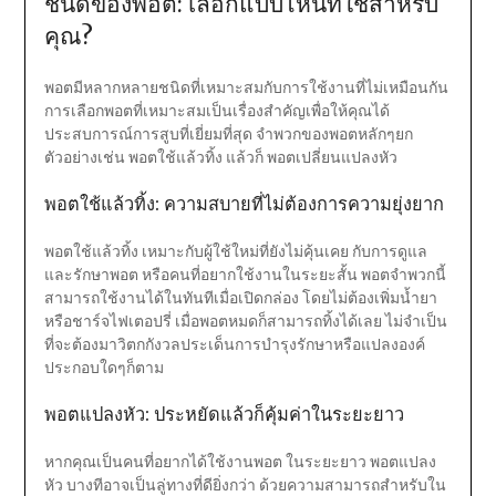
ชนิดของพอต: เลือกแบบไหนที่ใช่สำหรับ
คุณ?
พอตมีหลากหลายชนิดที่เหมาะสมกับการใช้งานที่ไม่เหมือนกัน
การเลือกพอตที่เหมาะสมเป็นเรื่องสำคัญเพื่อให้คุณได้
ประสบการณ์การสูบที่เยี่ยมที่สุด จำพวกของพอตหลักๆยก
ตัวอย่างเช่น พอตใช้แล้วทิ้ง แล้วก็ พอตเปลี่ยนแปลงหัว
พอตใช้แล้วทิ้ง: ความสบายที่ไม่ต้องการความยุ่งยาก
พอตใช้แล้วทิ้ง เหมาะกับผู้ใช้ใหม่ที่ยังไม่คุ้นเคย กับการดูแล
และรักษาพอต หรือคนที่อยากใช้งานในระยะสั้น พอตจำพวกนี้
สามารถใช้งานได้ในทันทีเมื่อเปิดกล่อง โดยไม่ต้องเพิ่มน้ำยา
หรือชาร์จไฟเตอปรี่ เมื่อพอตหมดก็สามารถทิ้งได้เลย ไม่จำเป็น
ที่จะต้องมาวิตกกังวลประเด็นการบำรุงรักษาหรือแปลงองค์
ประกอบใดๆก็ตาม
พอตแปลงหัว: ประหยัดแล้วก็คุ้มค่าในระยะยาว
หากคุณเป็นคนที่อยากได้ใช้งานพอต ในระยะยาว พอตแปลง
หัว บางทีอาจเป็นลู่ทางที่ดียิ่งกว่า ด้วยความสามารถสำหรับใน