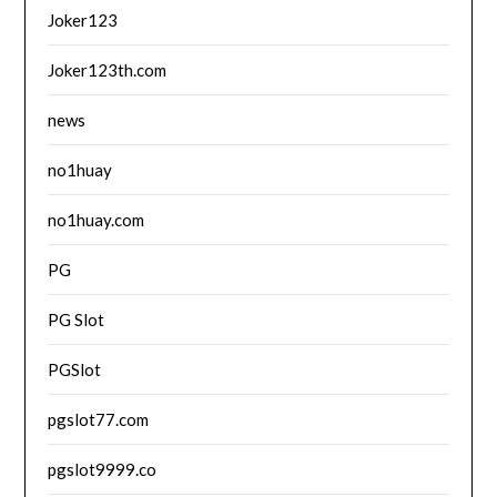
Joker123
Joker123th.com
news
no1huay
no1huay.com
PG
PG Slot
PGSlot
pgslot77.com
pgslot9999.co