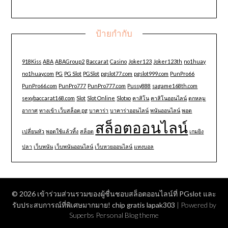
ป้ายกำกับ
918Kiss
ABA
ABAGroup2
Baccarat
Casino
Joker123
Joker123th
no1huay
no1huay.com
PG
PG Slot
PGSlot
pgslot77.com
pgslot999.com
PunPro66
PunPro66.com
PunPro777
PunPro777.com
Pussy888
sagame168th.com
sexybaccarat168.com
Slot
Slot Online
Slotxo
คาสิโน
คาสิโนออนไลน์
ตกหลุม
อากาศ
ทางเข้า เว็บสล็อต pg
บาคาร่า
บาคาร่าออนไลน์
พนันออนไลน์
พอต
สล็อตออนไลน์
เปลี่ยนหัว
พอตใช้แล้วทิ้ง
สล็อต
เกมยิง
ปลา
เว็บพนัน
เว็บพนันออนไลน์
เว็บหวยออนไลน์
แทงบอล
© 2026 เข้าร่วมส่วนรวมของผู้ชื่นชอบสล็อตออนไลน์ที่ PGslot และ
รับประสบการณ์ที่พิเศษมากมาย! chip gratis lapak303
| Powered by
Superbs
Personal Blog theme